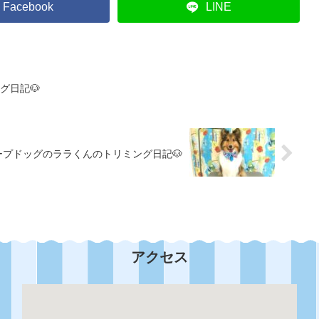
Facebook
LINE
グ日記🐶
ープドッグのララくんのトリミング日記🐶
アクセス