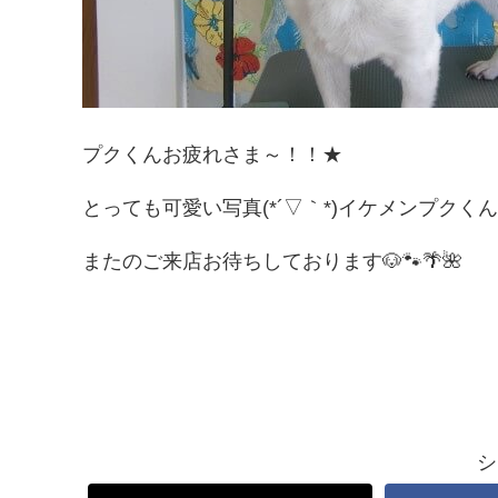
プクくんお疲れさま～！！★
とっても可愛い写真(*´▽｀*)イケメンプクくん
またのご来店お待ちしております🐶🐾🌴🌺
シ