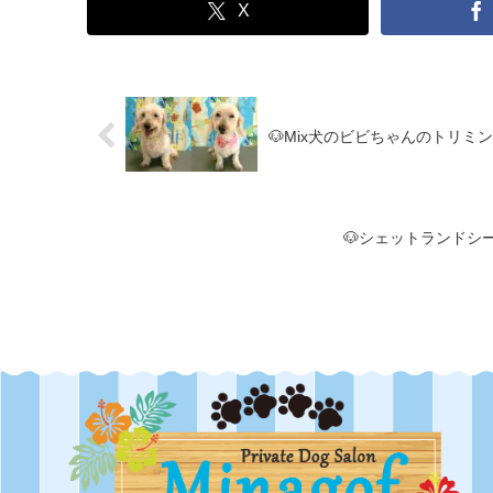
X
🐶Mix犬のビビちゃんのトリミン
🐶シェットランドシ