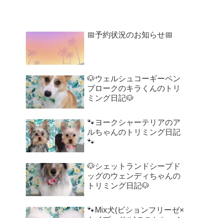
📅予約状況のお知らせ📅
🐶ウェルシュコーギーペン
ブロークのキラくんのトリ
ミング日記🐶
🐾ヨークシャーテリアのア
ルちゃんのトリミング日記
🐾
🐶シェットランドシープド
ッグのウェンディちゃんの
トリミング日記🐶
🐾Mix犬(ビションフリーゼ×