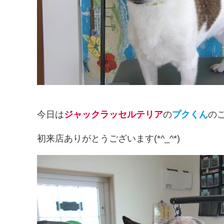
今日は
ジャックラッセルテリア
の
プクくん
の
初来店ありがとうございます(*^_^*)