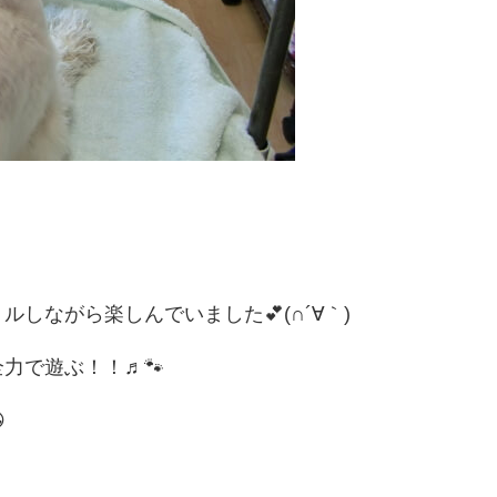
しながら楽しんでいました💕(∩´∀｀)
力で遊ぶ！！♬🐾
