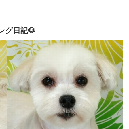
ング日記🐶