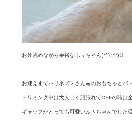
お外眺めながら余裕なふぅちゃん(*^▽^*)👏
お迎えまでハリネズミさん🐀のおもちゃとバトル
トリミング中は大人しく頑張れてOFFの時は全
ギャップがとっても可愛いふぅちゃんでした