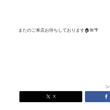
またのご来店お待ちしております🏠🌺🌴
シ
X