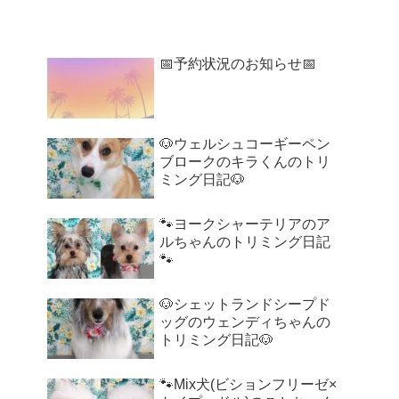
📅予約状況のお知らせ📅
🐶ウェルシュコーギーペン
ブロークのキラくんのトリ
ミング日記🐶
🐾ヨークシャーテリアのア
ルちゃんのトリミング日記
🐾
🐶シェットランドシープド
ッグのウェンディちゃんの
トリミング日記🐶
🐾Mix犬(ビションフリーゼ×