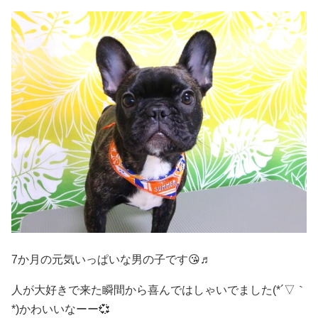
7か月の元気いっぱいな男の子です😘♬
人が大好きで来た瞬間から喜んではしゃいでました(*´▽｀
*)かわいいなーー💞