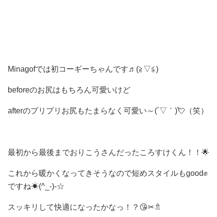
Minagofでは初コーギーちゃんです♬(≧▽≦)
beforeのお尻はもちろん可愛いけど
afterのプリプリお尻もたまらなく可愛い～(´▽｀)💘（笑）
最初から最後までおりこうさんだったころすけくん！！🌟
これから暖かくなってきそうなので短めスタイルもgood✊
ですね☀(^_-)-☆
スッキリして快適になったかなっ！？😘✂🚿