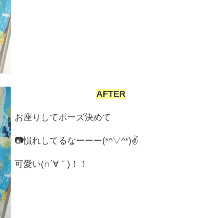
AFTER
お座りしてポーズ決めて
📷慣れしてるなーーー(*^▽^*)✌
可愛い(∩´∀｀)！！