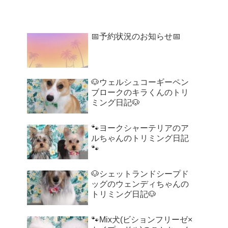
📅予約状況のお知らせ📅
🐶ウェルシュコーギーペン
ブロークのキラくんのトリ
ミング日記🐶
🐾ヨークシャーテリアのア
ルちゃんのトリミング日記
🐾
🐶シェットランドシープド
ッグのウェンディちゃんの
トリミング日記🐶
🐾Mix犬(ビションフリーゼ×