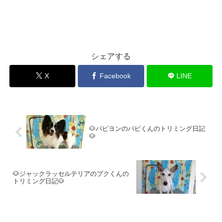
シェアする
X
Facebook
LINE
🐶パピヨンのパピくんのトリミング日記
🐶
🐶ジャックラッセルテリアのプクくんの
トリミング日記🐶